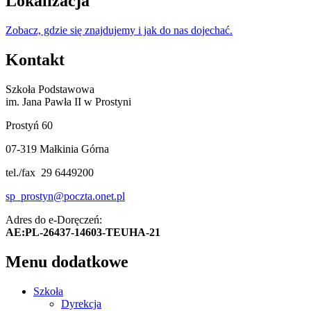
Lokalizacja
Zobacz, gdzie się znajdujemy i jak do nas dojechać.
Kontakt
Szkoła Podstawowa
im. Jana Pawła II w Prostyni
Prostyń 60
07-319 Małkinia Górna
tel./fax 29 6449200
sp_prostyn@poczta.onet.pl
Adres do e-Doręczeń:
AE:PL-26437-14603-TEUHA-21
Menu dodatkowe
Szkoła
Dyrekcja