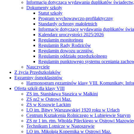
Informacja dotycząca wydawania duplikatów świadectw, 
Dokumenty szkoły
Statut szkoły
Program wychowawczo-profilaktyczny
Standardy ochrony małoletnich
Informacje dotyczące wydawania duplikatów świad
Kalendarz uroczystości 2025/2026
Regulamin monitoringu
Regulamin Rady Rodziców
Regulamin dowozu uczniów.
Regulamin oddziału przedszkolnego
Regulamin punktowego systemu oceniania zacho
Nauczyciele
Z życia Przedszkolaków
Egzaminy ósmoklasistów
Harmonogram egzaminów klasy VIII. Komunikaty. Info
Oferta szkół dla klasy VIII
ZS im. Stanisława Staszica w Małkini
ZS nr2 w Ostrowi Maz.
ZS w Kosowie Lackim
LO im. Bitwy Warszawskiej 1920 roku w Urlach
Centrum Kształcenia Rolniczego w Lubiejewie Starym
ZS nr 1 im. rtm. Witolda Pileckiego w Ostrowi Mazowie
Technikum Lotnicze w Nagoszewie
LO im. Mikołaja Kopernika w Ostrowi Maz.