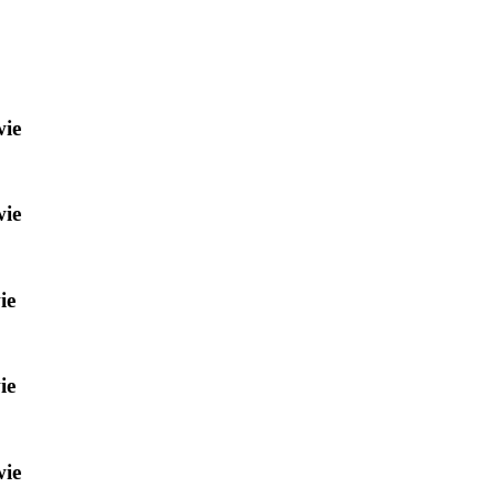
wie
wie
ie
ie
wie