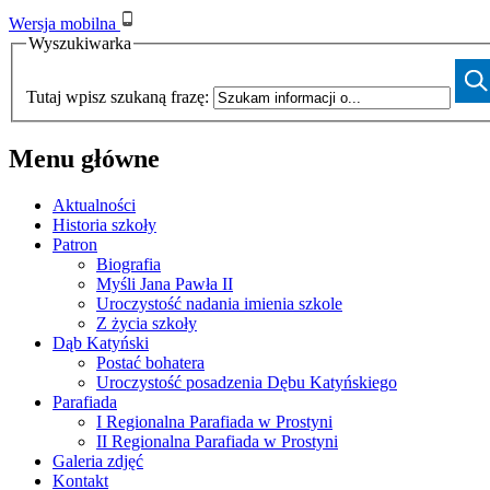
Wersja mobilna
Wyszukiwarka
Tutaj wpisz szukaną frazę:
Menu główne
Aktualności
Historia szkoły
Patron
Biografia
Myśli Jana Pawła II
Uroczystość nadania imienia szkole
Z życia szkoły
Dąb Katyński
Postać bohatera
Uroczystość posadzenia Dębu Katyńskiego
Parafiada
I Regionalna Parafiada w Prostyni
II Regionalna Parafiada w Prostyni
Galeria zdjęć
Kontakt