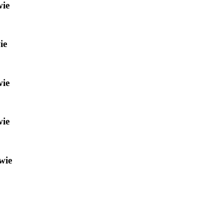
wie
ie
wie
wie
wie