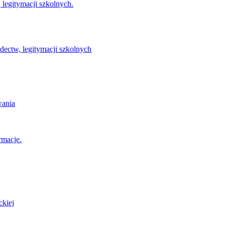
legitymacji szkolnych.
ectw, legitymacji szkolnych
wania
rmacje.
ckiej