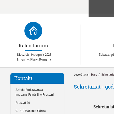
Kalendarium
Niedziela,
9
sierpnia
2026
Zobacz, gdz
Imieniny: Klary, Romana
Jesteś tutaj:
Start
/
Sekretaria
Kontakt
Sekretariat - go
Szkoła Podstawowa
im. Jana Pawła II w Prostyni
Prostyń 60
Sekretaria
07-319 Małkinia Górna