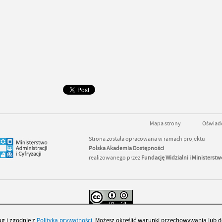
Mapa strony
Oświadc
Strona została opracowana w ramach projektu
Polska Akademia Dostępności
realizowanego przez
Fundację Widzialni
i
Ministerstwo
 jest dostępny na
licencji
Creative Commons
Uznanie autorstwa - Na tych samych warun
ug i zgodnie z
Polityką prywatności
. Możesz określić warunki przechowywania lub d