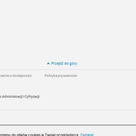
Przejdź do góry
zenie o dostępności
Polityka prywatności
 Administracji i Cyfryzacji
kach 4.0
ostępu do plików cookies w Twojej przeglądarce.
Zamknij