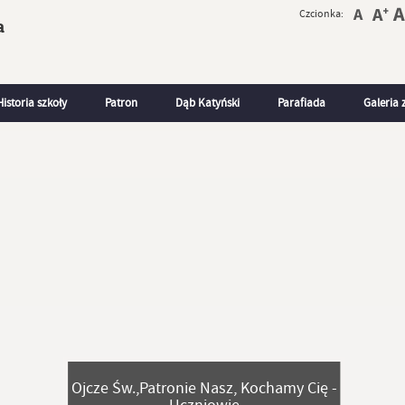
Czcionka:
a
Historia szkoły
Patron
Dąb Katyński
Parafiada
Galeria 
Ojcze Św.,Patronie Nasz, Kochamy Cię -