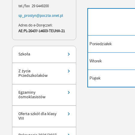
tel./fax 29 6449200
sp_prostyn@poczta.onet.pl
Adres do e-Doręczeń:
AE:PL-26437-14603-TEUHA-21
Poniedziałek
Szkoła
Wtorek
Z życia
Przedszkolaków
Piątek
Egzaminy
ósmoklasistów
Oferta szkół dla klasy
VIII